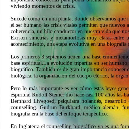
viviendo momentos de crisis.
Sucede como en una planta, donde observamos que nu
el ser humano las crisis vitales permiten que nuevos 
coherencia, un hilo conductor en nuestra vida que no
Existen simetrías y metamorfosis muy claras entre
acontecimiento, una etapa evolutiva en una biografía 
Los primeros 3 septenios tienen una base eminentement
base espiritual.La evolución tripartita en ser humano
biográfico. También es de gran importancia conocer el
biológica, la organización del cuerpo etérico, la organ
Pero lo más importante es ver cómo estas leyes gener
espiritual Rudolf Steiner dio hace casi 100 años las ba
Bernhard Livegoed, psiquiatra holandés, desarrolló e
counselling. Gudrun Burkhard, médico alemán, fund
biografía era la base del enfoque terapéutico.
En Inglaterra el counselling biográfico ya es una fo