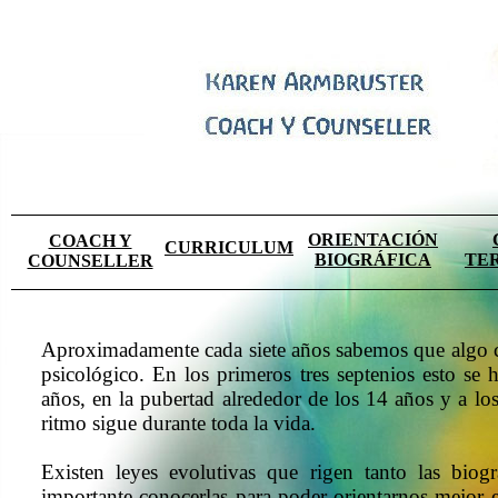
ORIENTACIÓN
COACH Y
CURRICULUM
BIOGRÁFICA
TE
COUNSELLER
Aproximadamente cada siete años sabemos que algo ca
psicológico. En los primeros tres septenios esto se
años, en la pubertad alrededor de los 14 años y a l
ritmo sigue durante toda la vida.
Existen leyes evolutivas que rigen tanto las biog
importante conocerlas para poder orientarnos mejor e